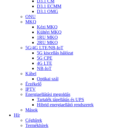
D3.1 CM
D3.1 ECMM
D3.1 OMG
ONU
MKQ
Kézi MKQ
Kültéri MKQ
1RU MKQ
2RU MKQ
5G/4G LTE/NB-IoT
5G kiscellás hálózat
5G CPE
4G LTE
NB-IoT
Kábel
Optikai szál
Érzékelő
IPTV
Energiaellátási megoldás
Tartalék tápellátás és UPS
Hibrid energiaellátó rendszerek
Mások
Hír
Céghírek
Termékhírek