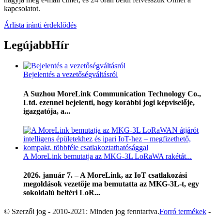
kapcsolatot.
Árlista iránti érdeklődés
Legújabb
Hír
Bejelentés a vezetőségváltásról
A Suzhou MoreLink Communication Technology Co.,
Ltd. ezennel bejelenti, hogy korábbi jogi képviselője,
igazgatója, a...
A MoreLink bemutatja az MKG-3L LoRaWA rakétát...
2026. január 7. – A MoreLink, az IoT csatlakozási
megoldások vezetője ma bemutatta az MKG-3L-t, egy
sokoldalú beltéri LoR...
© Szerzői jog - 2010-2021: Minden jog fenntartva.
Forró termékek
-