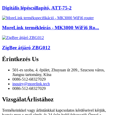
Digitális lépéscsillapító, ATT-75-2
MoreLink termékleírás - MK3000 WiFi6 Ro...
ZigBee átjáró ZBG012
Érintkezés
Us
501-es szoba, 4. épület, Zhuyuan út 209., Szucsou város,
Jiangsu tartomány, Kína
0086-512-68327029
inquiry@morelink.tech
0086-512-68327029
Vizsgálat
Árlistához
Termékeinkkel vagy árlistánkkal kapcsolatos kérdéseivel kérjük,
hagyja meg e-mail címét, és 24 órán belül felvesszük Önnel a