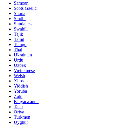
Samoan
Scots Gaelic
Shona
Sindhi
Sundanese
Swahili
Tajik
Tamil
Telugu
Thai
Ukrainian
Urdu
Uzbek
Vietnamese
Welsh
Xhosa
Yiddish
Yoruba
Zulu
Kinyarwanda
Tatar
Oriya
Turkmen
Uyghur