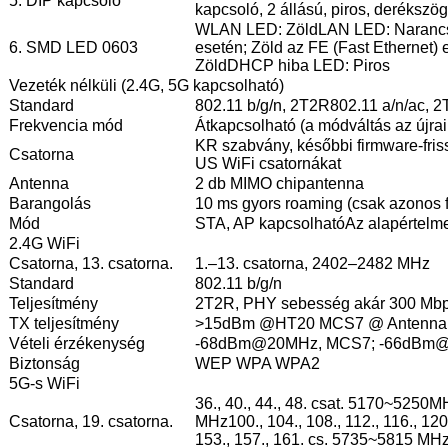
5. DIP kapcsoló
kapcsoló, 2 állású, piros, derékszö
WLAN LED: Zöld
LAN LED: Narancs
6. SMD LED 0603
esetén; Zöld az FE (Fast Ethernet) 
Zöld
DHCP hiba LED: Piros
Vezeték nélküli (2.4G, 5G kapcsolható)
Standard
802.11 b/g/n, 2T2R
802.11 a/n/ac, 
Frekvencia mód
Átkapcsolható (a módváltás az újrai
KR szabvány, későbbi firmware-friss
Csatorna
US WiFi csatornákat
Antenna
2 db MIMO chipantenna
Barangolás
10 ms gyors roaming (csak azonos f
Mód
STA, AP kapcsolható
Az alapértelme
2.4G WiFi
Csatorna, 13. csatorna.
1.–13. csatorna, 2402–2482 MHz
Standard
802.11 b/g/n
Teljesítmény
2T2R, PHY sebesség akár 300 Mb
TX teljesítmény
>15dBm @HT20 MCS7 @ Antenna 
Vételi érzékenység
-68dBm@20MHz, MCS7; -66dBm
Biztonság
WEP WPA WPA2
5G-s WiFi
36., 40., 44., 48. csat. 5170~5250M
Csatorna, 19. csatorna.
MHz
100., 104., 108., 112., 116., 1
153., 157., 161. cs. 5735~5815 MH