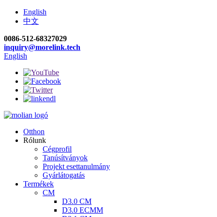
English
中文
0086-512-68327029
inquiry@morelink.tech
English
Otthon
Rólunk
Cégprofil
Tanúsítványok
Projekt esettanulmány
Gyárlátogatás
Termékek
CM
D3.0 CM
D3.0 ECMM