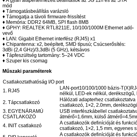
♦ A gyári alapértelmezett beállítások az 5G 11n és az STA
mód
♦ Támogatásbeállítás varázsló
♦ Támogatja a távoli firmware-frissítést
♦ Memória: DDR2 64MB, SPI flash 8MB
♦ GPHY: REALTEK RTL8211E, 10/100/1000M Ethernet adó-
vevő
♦ LAN: Gigabit Ethernet interfész (RJ45) x1
♦ Chipantenna: x2, beépített, SMD típusú; Csúcserősítés:
3dBi (2,4 GHz)/3,3dBi (5 GHz), kétsávos
♦ Tápfeszültség tartomány: 5–24 VDC
♦ Szuper kis csomag
Műszaki paraméterek
Csatlakoztathatóság I/O port
LAN-port
10/100/1000 bázis-T(X)
RJ4
1. RJ45
nélkül, LED-ek nélkül, derékszögű,
Hálózati adapterhez csatlakoztatva 
2. Tápcsatlakozó
csatlakozó, 1×2, 2.0mm, derékszög
3. EGYENÁRAMÚ
USB interfészkábellel csatlakoztatv
CSATLAKOZÓ
átmérő=1.6mm, külső átmérő=4.5m
A csatlakozók definícióját és funkci
4. INIT csatlakozó
csatlakozó, 1×2, 1,5 mm, egyenes 
A csatlakozók definícióját és funkci