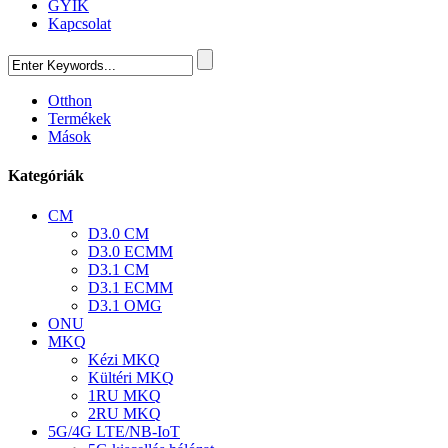
GYIK
Kapcsolat
Otthon
Termékek
Mások
Kategóriák
CM
D3.0 CM
D3.0 ECMM
D3.1 CM
D3.1 ECMM
D3.1 OMG
ONU
MKQ
Kézi MKQ
Kültéri MKQ
1RU MKQ
2RU MKQ
5G/4G LTE/NB-IoT