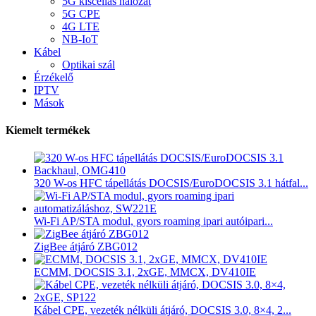
5G kiscellás hálózat
5G CPE
4G LTE
NB-IoT
Kábel
Optikai szál
Érzékelő
IPTV
Mások
Kiemelt termékek
320 W-os HFC tápellátás DOCSIS/EuroDOCSIS 3.1 hátfal...
Wi-Fi AP/STA modul, gyors roaming ipari autóipari...
ZigBee átjáró ZBG012
ECMM, DOCSIS 3.1, 2xGE, MMCX, DV410IE
Kábel CPE, vezeték nélküli átjáró, DOCSIS 3.0, 8×4, 2...