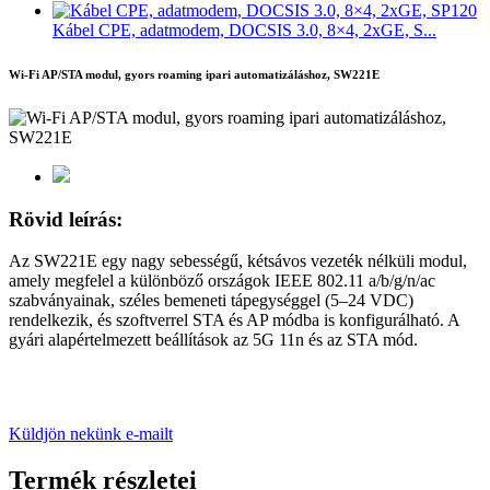
Kábel CPE, adatmodem, DOCSIS 3.0, 8×4, 2xGE, S...
Wi-Fi AP/STA modul, gyors roaming ipari automatizáláshoz, SW221E
Rövid leírás:
Az SW221E egy nagy sebességű, kétsávos vezeték nélküli modul,
amely megfelel a különböző országok IEEE 802.11 a/b/g/n/ac
szabványainak, széles bemeneti tápegységgel (5–24 VDC)
rendelkezik, és szoftverrel STA és AP módba is konfigurálható. A
gyári alapértelmezett beállítások az 5G 11n és az STA mód.
Küldjön nekünk e-mailt
Termék részletei