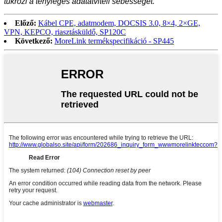
tükrözi a tényleges adatátviteli sebességet.
Előző:
Kábel CPE, adatmodem, DOCSIS 3.0, 8×4, 2×GE,
VPN, KEPCO, riasztásküldő, SP120C
Következő:
MoreLink termékspecifikáció - SP445