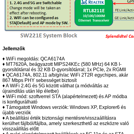
Jellemzők
♦ WiFi megoldás: QCA6174A
♦ MT7620A, beágyazott MIPS24KEc (580 MHz) 64 KB I-
gyorsítótárral és 32 KB D-gyorsítótárral; 1x PCIe, 2x RGMII
♦ QCA6174A, 802.11 a/b/g/n/ac WiFi 2T2R egychipes, akár
867 Mbps PHY sebességet biztosít
♦ A WiFi 2.4G és 5G között válthat (a módváltás az
újraindítás után lép életbe)
♦ WiFi mód:
szoftverrel STA (alapértelmezett) és AP módba
is konfigurálható
♦ Támogatott Windows verziók: Windows XP, Explorer6 és
újabb verziók
♦ A beállítási érték biztonsági mentésre/visszaállításra
kerülhet fájlból/fájlba, amely szerkeszthető az eszközre való
visszaállítás előtt