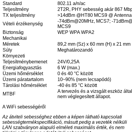
Standard
802.11 a/n/ac
Teljesítmény
2T2R, PHY sebesség akár 867 Mb
TX teljesítmény
>14dBm @HT80 MCS9 @ Antenna 
-74dBm@20MHz, MCS7; -71dBm@
Vételi érzékenység
MCS9
Biztonság
WEP WPA WPA2
Mechanikai
Méretek
89,2 mm (Sz) x 60 mm (H) x 21 mm 
Súly
Meghatározandó
Környezeti
Teljesítménybemenet
24V/0,25A
Energiafogyasztás
6 W (max.)
Üzemi hőmérséklet
0 és 40 °C között
Üzemi páratartalom
10~90% (nem lecsapódó)
Tárolási hőmérséklet
-40 és 85 °C között
A tervezés és a vizsgált eszköz ált
MTBF
nem véglegesített állapot.
A WiFi sebességéről
Az átviteli sebességhez ebben a képen látható kapcsolati
sebesség
termékspecifikáció
, másutt pedig a vezeték nélküli
LAN szabványon alapuló elméleti maximális érték, és nem