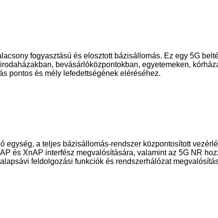
, alacsony fogyasztású és elosztott bázisállomás. Ez egy 5G bel
ént irodaházakban, bevásárlóközpontokban, egyetemeken, kórház
tás pontos és mély lefedettségének eléréséhez.
egység, a teljes bázisállomás-rendszer központosított vezérlé
GAP és XnAP interfész megvalósítására, valamint az 5G NR hoz
lapsávi feldolgozási funkciók és rendszerhálózat megvalósítás