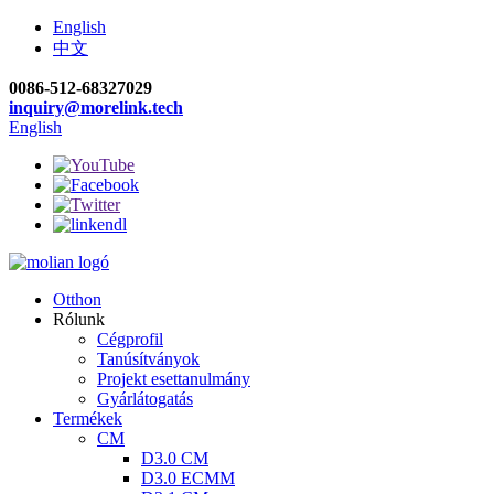
English
中文
0086-512-68327029
inquiry@morelink.tech
English
Otthon
Rólunk
Cégprofil
Tanúsítványok
Projekt esettanulmány
Gyárlátogatás
Termékek
CM
D3.0 CM
D3.0 ECMM