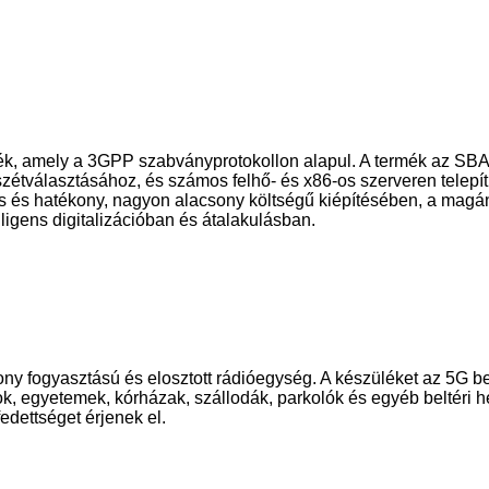
amely a 3GPP szabványprotokollon alapul. A termék az SBA mik
 szétválasztásához, és számos felhő- és x86-os szerveren tele
 és hatékony, nagyon alacsony költségű kiépítésében, a magán
ligens digitalizációban és átalakulásban.
y fogyasztású és elosztott rádióegység. A készüléket az 5G belt
k, egyetemek, kórházak, szállodák, parkolók és egyéb beltéri 
edettséget érjenek el.