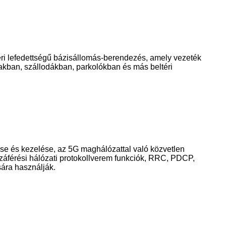
téri lefedettségű bázisállomás-berendezés, amely vezeték
akban, szállodákban, parkolókban és más beltéri
se és kezelése, az 5G maghálózattal való közvetlen
záférési hálózati protokollverem funkciók, RRC, PDCP,
ára használják.