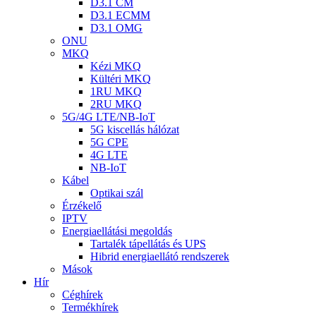
D3.1 CM
D3.1 ECMM
D3.1 OMG
ONU
MKQ
Kézi MKQ
Kültéri MKQ
1RU MKQ
2RU MKQ
5G/4G LTE/NB-IoT
5G kiscellás hálózat
5G CPE
4G LTE
NB-IoT
Kábel
Optikai szál
Érzékelő
IPTV
Energiaellátási megoldás
Tartalék tápellátás és UPS
Hibrid energiaellátó rendszerek
Mások
Hír
Céghírek
Termékhírek