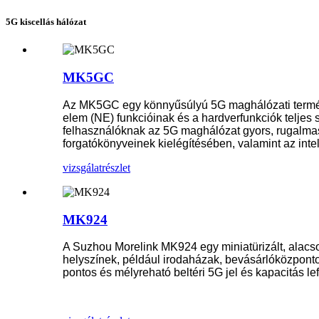
5G kiscellás hálózat
MK5GC
Az MK5GC egy könnyűsúlyú 5G maghálózati termék, 
elem (NE) funkcióinak és a hardverfunkciók teljes
felhasználóknak az 5G maghálózat gyors, rugalmas
forgatókönyveinek kielégítésében, valamint az intel
vizsgálat
részlet
MK924
A Suzhou Morelink MK924 egy miniatürizált, alacson
helyszínek, például irodaházak, bevásárlóközponto
pontos és mélyreható beltéri 5G jel és kapacitás lef