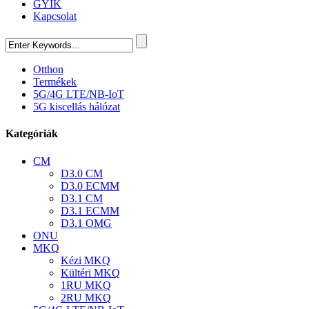
GYIK
Kapcsolat
Otthon
Termékek
5G/4G LTE/NB-IoT
5G kiscellás hálózat
Kategóriák
CM
D3.0 CM
D3.0 ECMM
D3.1 CM
D3.1 ECMM
D3.1 OMG
ONU
MKQ
Kézi MKQ
Kültéri MKQ
1RU MKQ
2RU MKQ