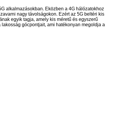
 az 5G alkalmazásokban. Eközben a 4G hálózatokhoz
avarni nagy távolságokon. Ezért az 5G beltéri kis
nak egyik tagja, amely kis méretű és egyszerű
a lakosság gócpontjait, ami hatékonyan megoldja a