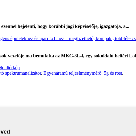
nel bejelenti, hogy korábbi jogi képviselője, igazgatója, a...
sok vezetője ma bemutatta az MKG-3L-t, egy sokoldalú beltéri LoR
ldaltérkép
ó spektrumanalizátor
,
Egyenáramú teljesítménymérő
,
5g és rost
,