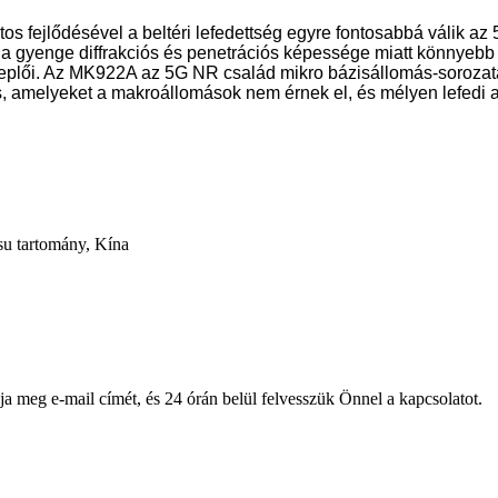
tos fejlődésével a beltéri lefedettség egyre fontosabbá válik
 gyenge diffrakciós és penetrációs képessége miatt könnyebb z
eplői. Az MK922A az 5G NR család mikro bázisállomás-sorozatá
is, amelyeket a makroállomások nem érnek el, és mélyen lefedi 
su tartomány, Kína
ja meg e-mail címét, és 24 órán belül felvesszük Önnel a kapcsolatot.