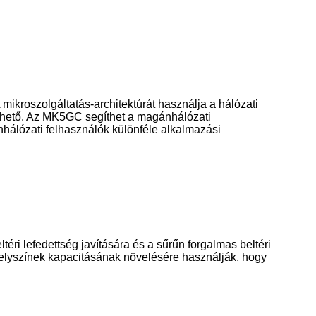
roszolgáltatás-architektúrát használja a hálózati
píthető. Az MK5GC segíthet a magánhálózati
hálózati felhasználók különféle alkalmazási
éri lefedettség javítására és a sűrűn forgalmas beltéri
helyszínek kapacitásának növelésére használják, hogy