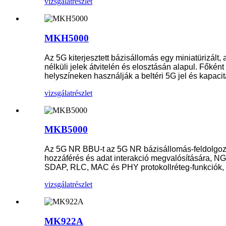
vizsgálat
részlet
MKH5000
Az 5G kiterjesztett bázisállomás egy miniatürizált
nélküli jelek átvitelén és elosztásán alapul. Fők
helyszíneken használják a beltéri 5G jel és kapaci
vizsgálat
részlet
MKB5000
Az 5G NR BBU-t az 5G NR bázisállomás-feldolgozó 
hozzáférés és adat interakció megvalósítására, N
SDAP, RLC, MAC és PHY protokollréteg-funkciók, a
vizsgálat
részlet
MK922A