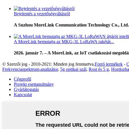
Bejelentés a vezetőségváltásról
A Suzhou MoreLink Communication Technology Co., Ltd. ezen
A MoreLink bemutatja az MKG-3L LoRaWA rakétát...
2026. január 7. – A MoreLink, az IoT csatlakozási megoldá
© Szerzői jog - 2010-2021: Minden jog fenntartva.
Forró termékek
-
O
Frekvenciaspektrum-analizátor
,
5g optikai szál
,
Rost és 5 g
,
Hordozhat
Cégprofil
Projekt esettanulmány
Gyárlátogatás
Kapcsolat