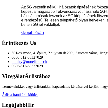
Az 5G vezeték nélküli hálózatok építésének fokoza
képest a magasabb frekvenciasávot használó 5G-t a
bázisállomások lesznek az 5G kiépítésének főszer
elrendezésű. Teljesen telepíthető olyan helyeken 
beltéri 5G jel vakfoltját.
vizsgálat
részlet
Érintkezés
Us
501-es szoba, 4. épület, Zhuyuan út 209., Szucsou város, Jiang
0086-512-68327029
inquiry@morelink.tech
0086-512-68327029
Vizsgálat
Árlistához
Termékeinkkel vagy árlistánkkal kapcsolatos kérdéseivel kérjük, hagy
Árlista iránti érdeklődés
Legújabb
Hír