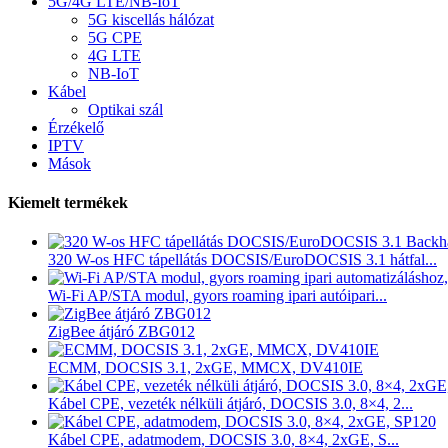
5G/4G LTE/NB-IoT
5G kiscellás hálózat
5G CPE
4G LTE
NB-IoT
Kábel
Optikai szál
Érzékelő
IPTV
Mások
Kiemelt termékek
320 W-os HFC tápellátás DOCSIS/EuroDOCSIS 3.1 hátfal...
Wi-Fi AP/STA modul, gyors roaming ipari autóipari...
ZigBee átjáró ZBG012
ECMM, DOCSIS 3.1, 2xGE, MMCX, DV410IE
Kábel CPE, vezeték nélküli átjáró, DOCSIS 3.0, 8×4, 2...
Kábel CPE, adatmodem, DOCSIS 3.0, 8×4, 2xGE, S...