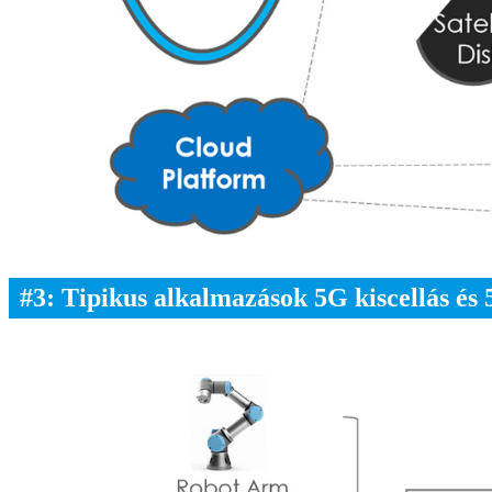
#3: Tipikus alkalmazások 5G kiscellás é