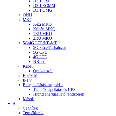
D3.1 CM
D3.1 ECMM
D3.1 OMG
ONU
MKQ
Kézi MKQ
Kültéri MKQ
1RU MKQ
2RU MKQ
5G/4G LTE/NB-IoT
5G kiscellás hálózat
5G CPE
4G LTE
NB-IoT
Kábel
Optikai szál
Érzékelő
IPTV
Energiaellátási megoldás
Tartalék tápellátás és UPS
Hibrid energiaellátó rendszerek
Mások
Hír
Céghírek
Termékhírek