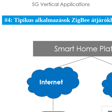
#4: Tipikus alkalmazások ZigBee átjárók