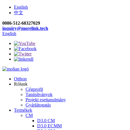
English
中文
0086-512-68327029
inquiry@morelink.tech
English
Otthon
Rólunk
Cégprofil
Tanúsítványok
Projekt esettanulmány
Gyárlátogatás
Termékek
CM
D3.0 CM
D3.0 ECMM