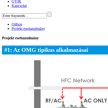
GYIK
Kapcsolat
Otthon
Projekt esettanulmány
Projekt esettanulmány
#1: Az OMG tipikus alkalmazásai